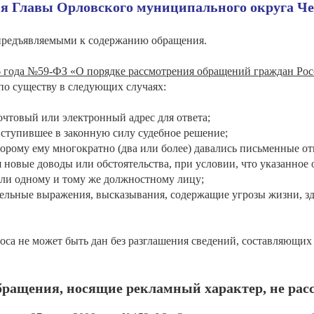
мя Главы Орловского муниципального округа Ч
 предъявляемыми к содержанию обращения.
6 года №59-ФЗ «О порядке рассмотрения обращений граждан Ро
 по существу в следующих случаях:
очтовый или электронный адрес для ответа;
вступившее в законную силу судебное решение;
торому ему многократно (два или более) давались письменные от
 новые доводы или обстоятельства, при условии, что указанно
или одному и тому же должностному лицу;
тельные выражения, высказывания, содержащие угрозы жизни, з
роса не может быть дан без разглашения сведений, составляющ
ращения, носящие рекламный характер, не рас