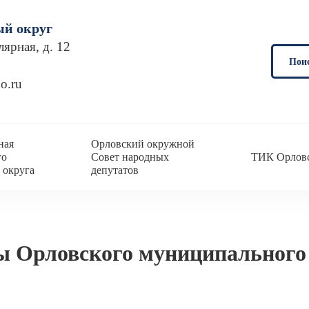
й округ
лярная, д. 12
Поис
o.ru
ная
Орловский окружной
го
Совет народных
ТИК Орловс
 округа
депутатов
ы Орловского муниципального